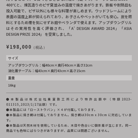
400℃と、煉瓦造りのピザ窯並みの温度で焼きあがります。鉄板や耐熱皿も
投入可能で、ピザ以外にも様々な料理が楽しめます。ウッドフレームにより
表面の温度上昇が抑えられており、お子さんやペットがいても安心。炭を燃
料とするため煙を気にせずお庭やベランダで使えます。アップダウングリル
はその実用性を高く評価され、「A’ DESIGN AWARD 2024」「ASIA
DESIGN PRIZE 2024」 を受賞しました。
¥198,000
（税込）
サイズ
アップダウングリル：幅40cm×奥行40cm×高さ32cm
消化蓋テーブル：幅43cm×奥行43cm×高さ15cm
重量
16kg
●本製品は株式会社乗富鉄工所により特許出願中（特願2023-
011315,2023/1/27出願）です。
●本製品には「ローストウバン」×４が付属しております。
●本製品に焼き網は付属しておりません。焼き網は30cm x 30cm に対応していま
す。
●本製品は天然木材を使用しているため、木目や色合いに個体差が生じます。同一
商品でも色味にばらつきがありますが、品質には問題ございません。