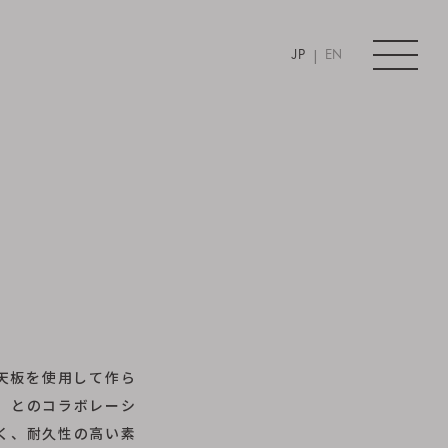
|
JP
EN
垢天板を使用して作ら
」とのコラボレーシ
く、耐久性の高い素