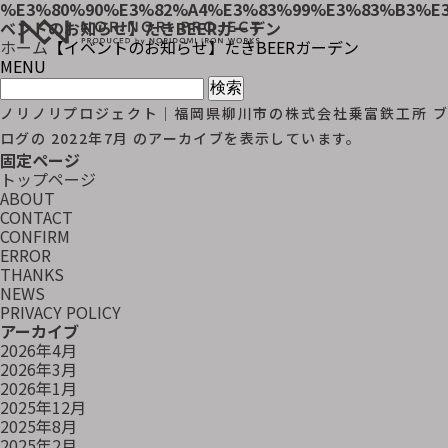
%E3%80%90%E3%82%A4%E3%83%99%E3%83%B3%E
ベントのお知らせ】たきBEERガーデン
ホーム
【イベントのお知らせ】たきBEERガーデン
MENU
検
索:
ノリノリプロジェクト｜福岡県柳川市の株式会社乗富鉄工所
ブ
ログの 2022年7月 のアーカイブを表示しています。
固定ページ
トップページ
ABOUT
CONTACT
CONFIRM
ERROR
THANKS
NEWS
PRIVACY POLICY
アーカイブ
2026年4月
2026年3月
2026年1月
2025年12月
2025年8月
2025年2月