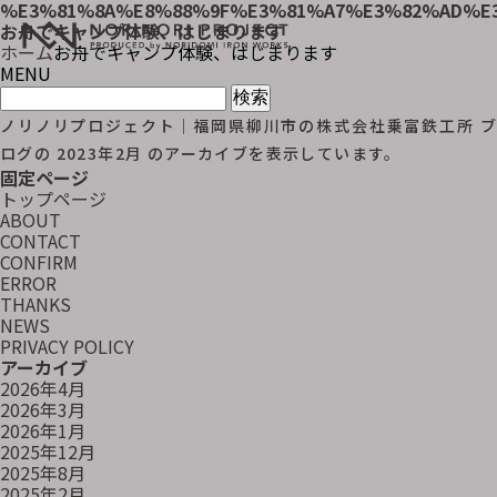
%E3%81%8A%E8%88%9F%E3%81%A7%E3%82%AD%E
お舟でキャンプ体験、はじまります
ホーム
お舟でキャンプ体験、はじまります
MENU
検
索:
ノリノリプロジェクト｜福岡県柳川市の株式会社乗富鉄工所
ブ
ログの 2023年2月 のアーカイブを表示しています。
固定ページ
トップページ
ABOUT
CONTACT
CONFIRM
ERROR
THANKS
NEWS
PRIVACY POLICY
アーカイブ
2026年4月
2026年3月
2026年1月
2025年12月
2025年8月
2025年2月