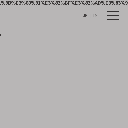
1%9B%E3%80%91%E3%82%BF%E3%82%AD%E3%83%9
|
JP
EN
す。