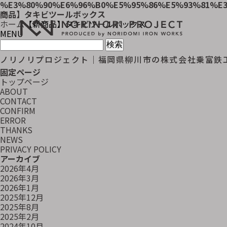
%E3%80%90%E6%96%B0%E5%95%86%E5%93%81%E
商品】タキビツールボックス
ホーム
【新商品】タキビツールボックス
MENU
検
索:
ノリノリプロジェクト｜福岡県柳川市の株式会社乗富鉄
固定ページ
トップページ
ABOUT
CONTACT
CONFIRM
ERROR
THANKS
NEWS
PRIVACY POLICY
アーカイブ
2026年4月
2026年3月
2026年1月
2025年12月
2025年8月
2025年2月
2024年10月