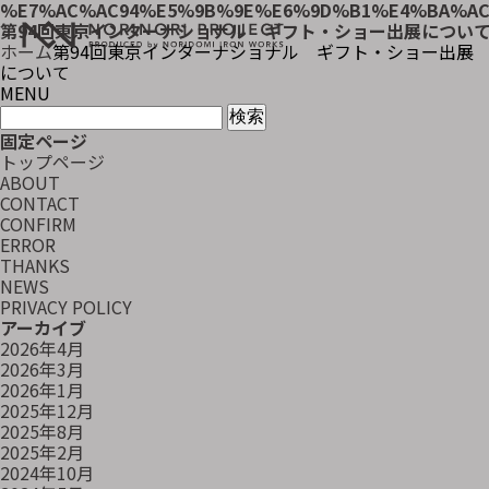
%E7%AC%AC94%E5%9B%9E%E6%9D%B1%E4%BA%AC
第94回東京インターナショナル ギフト・ショー出展につい
ホーム
第94回東京インターナショナル ギフト・ショー出展
について
MENU
検
索:
固定ページ
トップページ
ABOUT
CONTACT
CONFIRM
ERROR
THANKS
NEWS
PRIVACY POLICY
アーカイブ
2026年4月
2026年3月
2026年1月
2025年12月
2025年8月
2025年2月
2024年10月